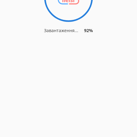
Завантаження...
92%