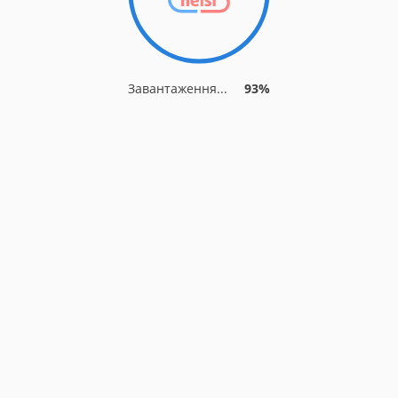
Завантаження...
93%