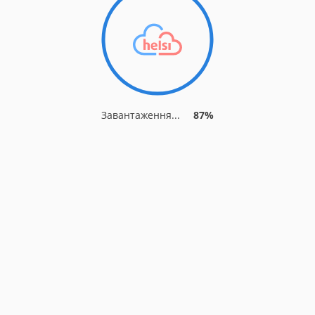
Завантаження...
91%