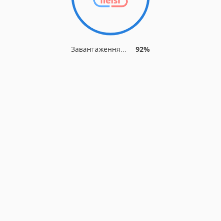
Завантаження...
92%