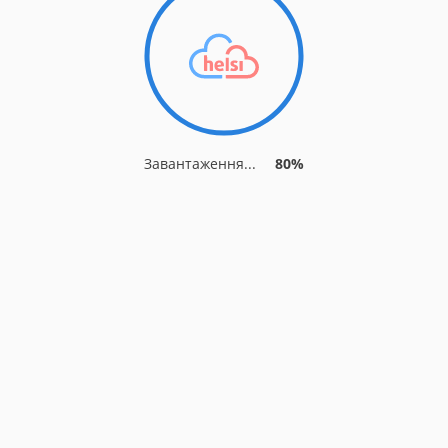
Завантаження...
87%