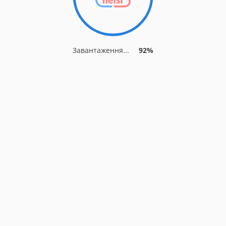
Завантаження...
92%