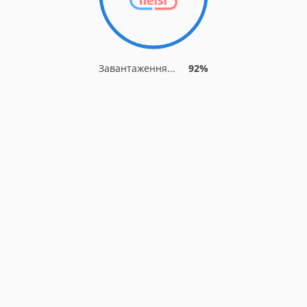
Завантаження...
92%