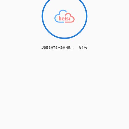
Завантаження...
86%