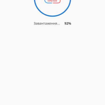
Завантаження...
92%