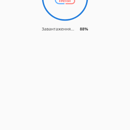
Завантаження...
88%