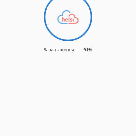
Завантаження...
91%