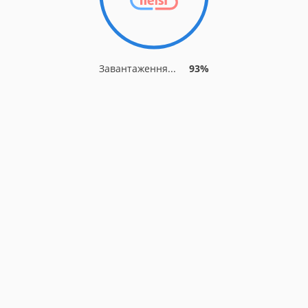
Завантаження...
93%