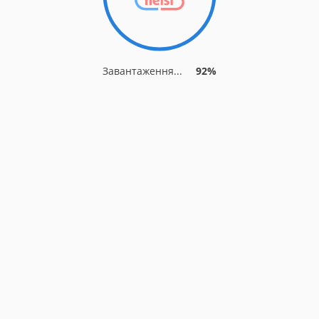
Завантаження...
92%