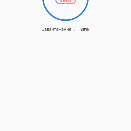
Завантаження...
88%