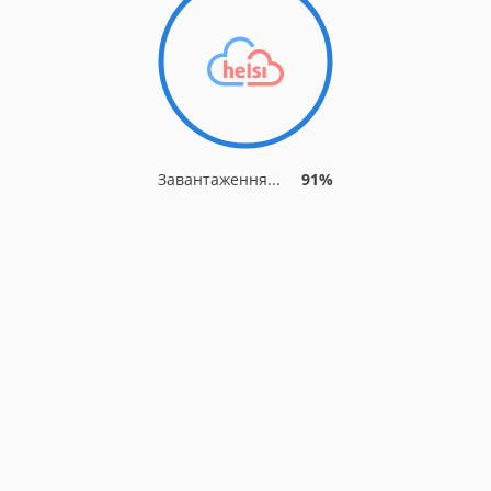
Завантаження...
91%