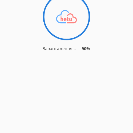
Завантаження...
90%