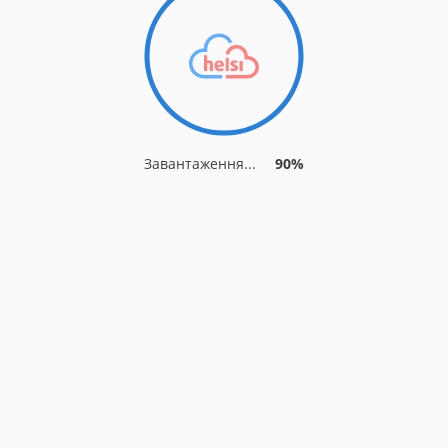
Завантаження...
90%