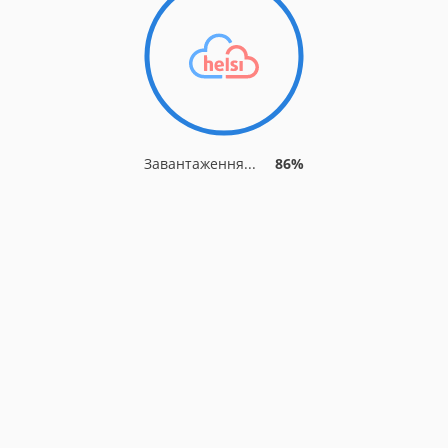
Завантаження...
89%