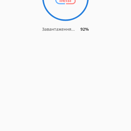
Завантаження...
92%