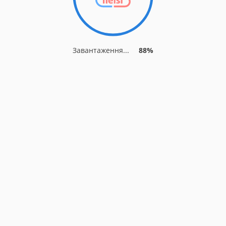
Завантаження...
88%