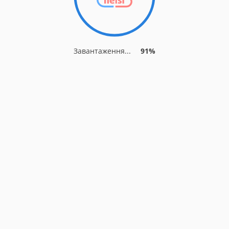
Завантаження...
91%