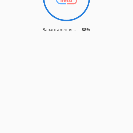
Завантаження...
95%