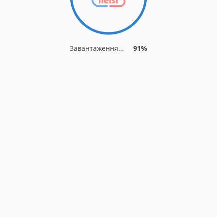
Завантаження...
91%