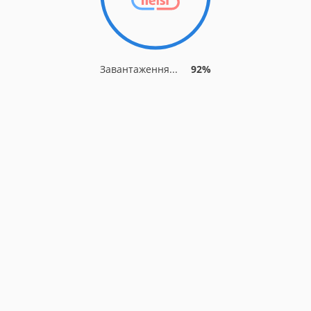
Завантаження...
92%