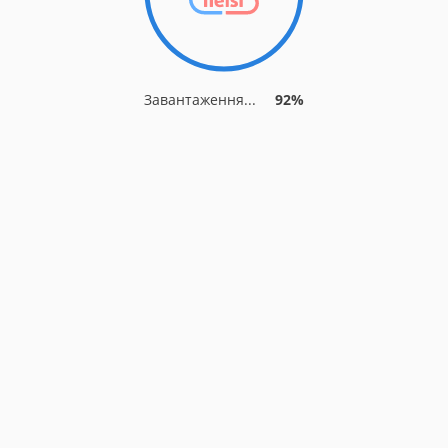
Завантаження...
92%