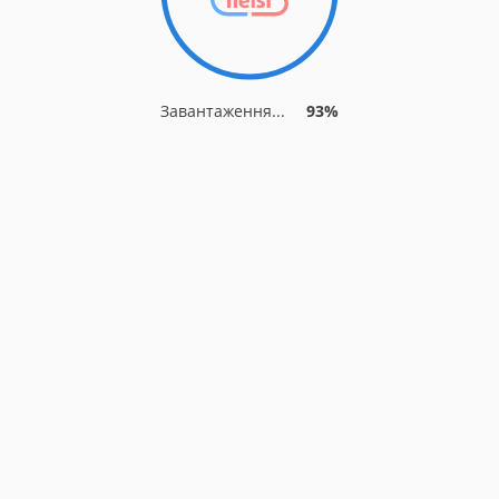
Завантаження...
93%