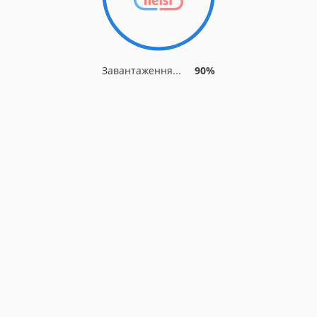
Завантаження...
90%