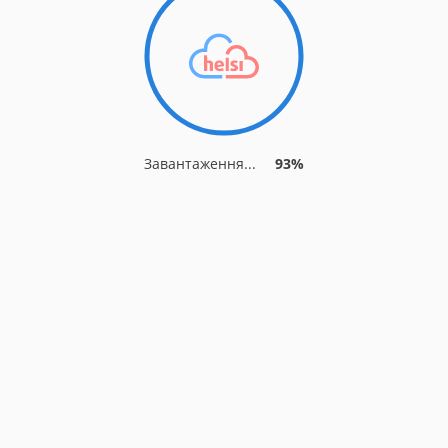
Завантаження...
93%