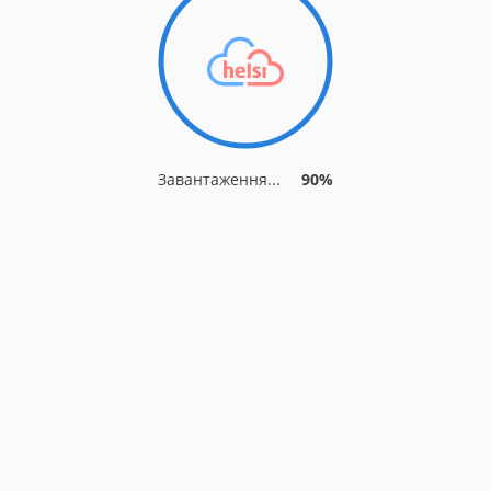
Завантаження...
90%