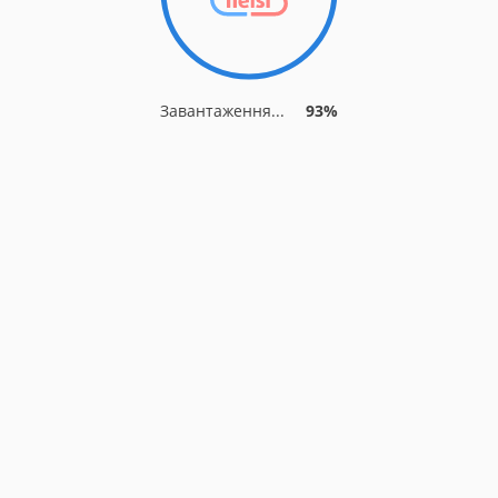
Завантаження...
93%