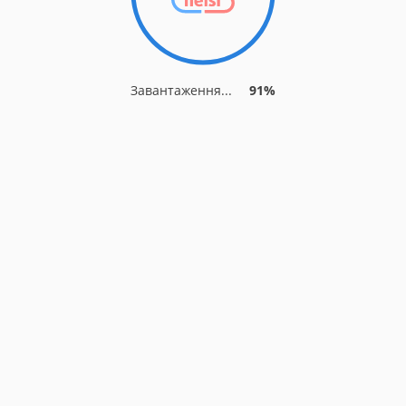
Завантаження...
91%