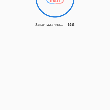
Завантаження...
92%