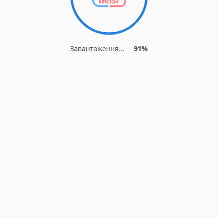
Завантаження...
91%