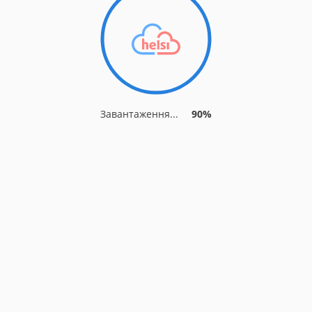
Завантаження...
90%