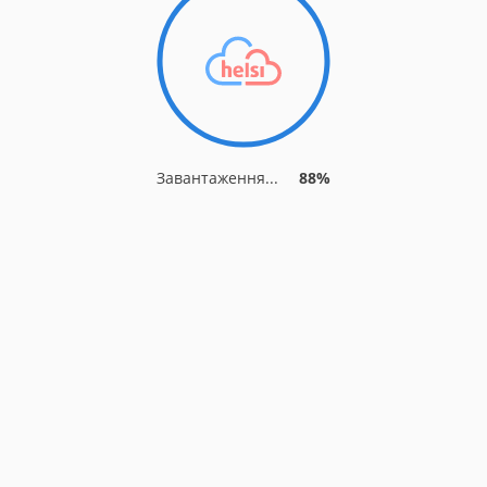
Завантаження...
94%