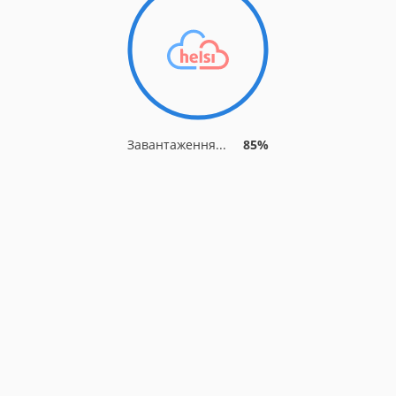
Завантаження...
91%