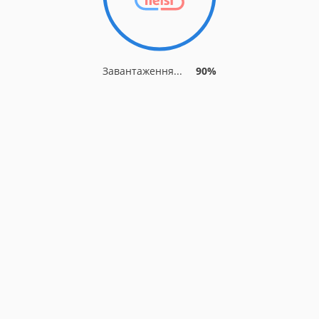
Завантаження...
90%