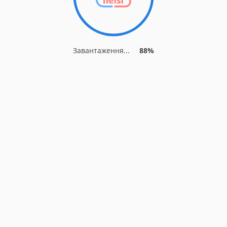
Завантаження...
88%