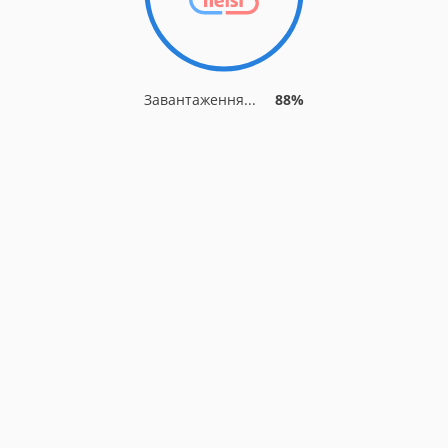
Завантаження...
88%