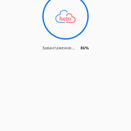
Завантаження...
89%