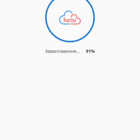
Завантаження...
91%