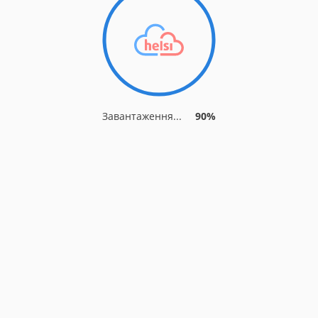
Завантаження...
90%