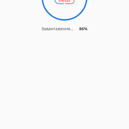
Завантаження...
92%