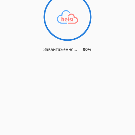
Завантаження...
90%