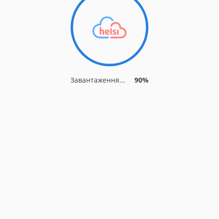
Завантаження...
90%