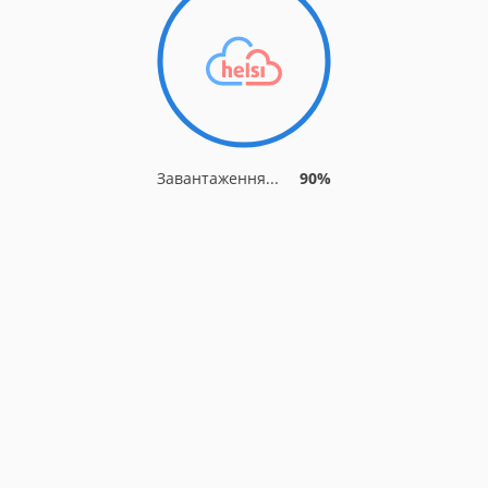
Завантаження...
90%