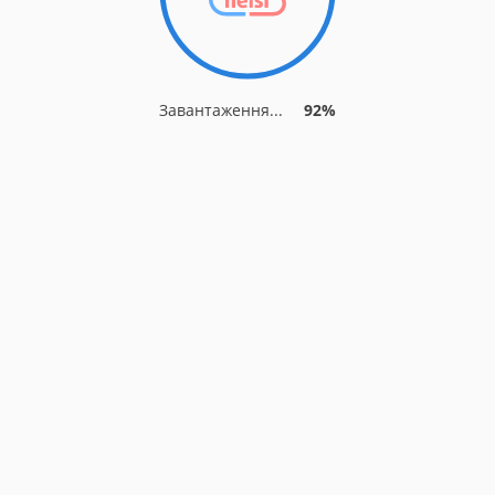
Завантаження...
92%