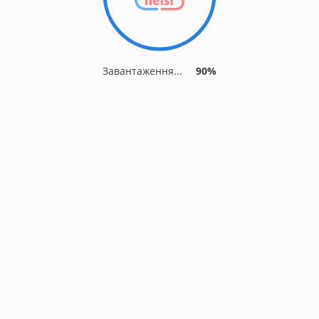
Завантаження...
90%