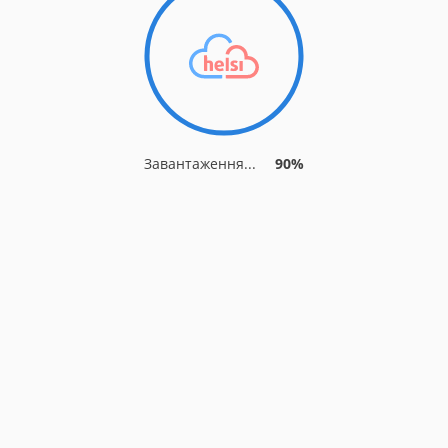
Завантаження...
90%