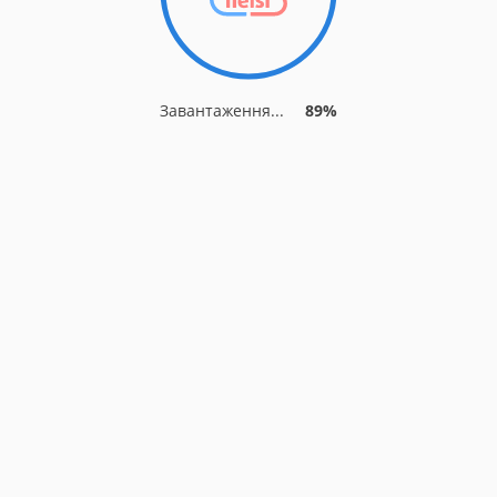
Завантаження...
93%